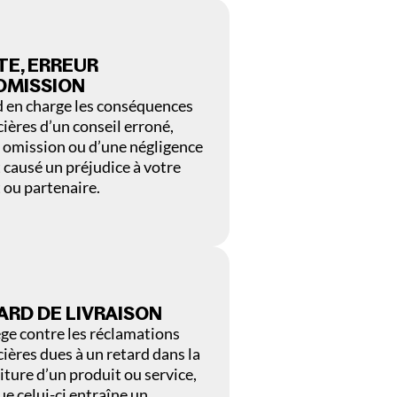
TE, ERREUR
OMISSION
 en charge les conséquences
cières d’un conseil erroné,
 omission ou d’une négligence
 causé un préjudice à votre
t ou partenaire.
ARD DE LIVRAISON
ge contre les réclamations
cières dues à un retard dans la
iture d’un produit ou service,
ue celui-ci entraîne un