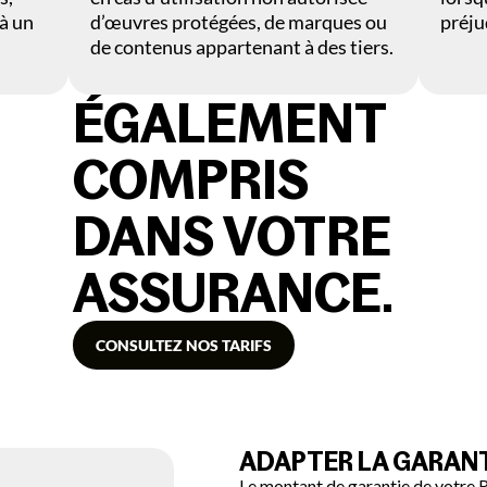
 à un
d’œuvres protégées, de marques ou
préju
de contenus appartenant à des tiers.
ÉGALEMENT
ATT
COMPRIS
LA
IMM
RÉSI
DE
DANS VOTRE
DE
VO
VOT
ASSURANCE.
ANC
AS
CON
Attest
CONSULTEZ NOS TARIFS
d’assu
Nous
délivr
simplifi
imméd
votre
pour
transitio
démar
Résiliat
votre
ADAPTER LA GARANTI
gratuite
couver
Le montant de garantie de votre R