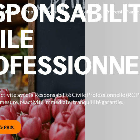
SPONSABILI
iculiers
Pro & Entreprises
Adallom
Devenir Parte
ILE
OFESSIONNE
ctivité avec la Responsabilité Civile Professionnelle (RC 
esure, réactivité immédiate, tranquillité garantie.
S PRIX