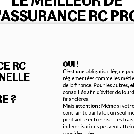
LE MEILLEUR DE
’ASSURANCE RC PR
CE RC
OUI !
C’est une obligation légale p
ou
NELLE
réglementées comme les métier
de la finance. Pour les autres, 
conseillée afin d’éviter de lou
E ?
financières.
Mais attention :
Même si votre 
contrainte par la loi, un seul i
péril votre entreprise. Les frais
indemnisations peuvent attei
considérables.