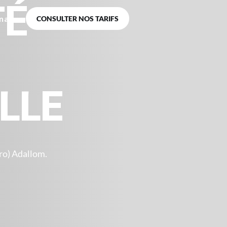
TÉ
naire
CONSULTER NOS TARIFS
LLE
Pro) Adallom.