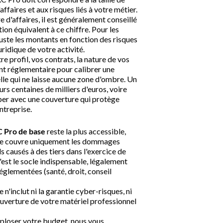
affaires et aux risques liés à votre métier.
uption.
 d'affaires, il est généralement conseillé
ion équivalent à ce chiffre. Pour les
juste les montants en fonction des risques
ance
uridique de votre activité.
 profil, vos contrats, la nature de vos
nt réglementaire pour calibrer une
elle qui ne laisse aucune zone d'ombre. Un
urs centaines de milliers d'euros, voire
ciper avec une couverture qui protège
ntreprise.
 Pro de base
reste la plus accessible,
le couvre uniquement les dommages
s causés à des tiers dans l'exercice de
'est le socle indispensable, légalement
églementées (santé, droit, conseil
 n'inclut ni la garantie cyber-risques, ni
ouverture de votre matériel professionnel
ploser votre budget, nous vous