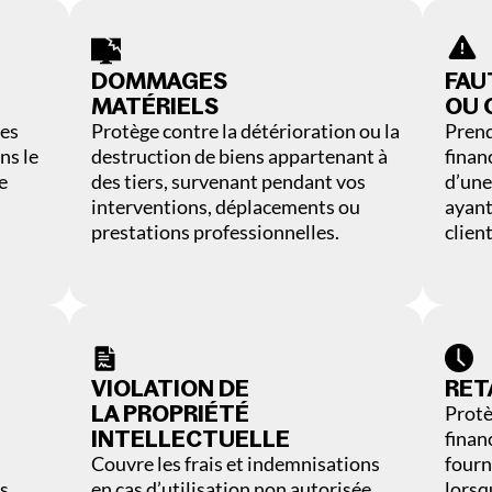
DOMMAGES
FAU
MATÉRIELS
OU 
tes
Protège contre la détérioration ou la
Prend
ns le
destruction de biens appartenant à
finan
e
des tiers, survenant pendant vos
d’une
interventions, déplacements ou
ayant
prestations professionnelles.
clien
VIOLATION DE
RET
LA PROPRIÉTÉ
Protè
INTELLECTUELLE
finan
Couvre les frais et indemnisations
fourn
s,
en cas d’utilisation non autorisée
lorsq