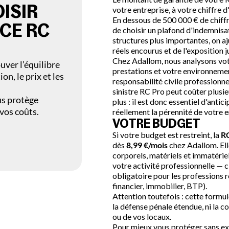
de
sans
ISIR
votre entreprise, à votre chiffre d'
votre
interr
En dessous de 500 000 € de chiffre
ancien
CE RC
de choisir un plafond d'indemnisat
contrat
structures plus importantes, on a
d'assur
RC Pro.
réels encourus et de l'exposition j
Chez Adallom, nous analysons votre
uver l’équilibre
prestations et votre environneme
on, le prix et les
responsabilité civile professionn
sinistre RC Pro peut coûter plusie
us protège
plus : il est donc essentiel d'anti
vos coûts.
réellement la pérennité de votre e
VOTRE BUDGET
Si votre budget est restreint, la
RC
dès
8,99 €/mois
chez Adallom. El
corporels, matériels et immatériel
votre activité professionnelle — c
obligatoire pour les professions r
financier, immobilier, BTP).
Attention toutefois : cette formule
la défense pénale étendue, ni la c
ou de vos locaux.
Pour mieux vous protéger sans ex