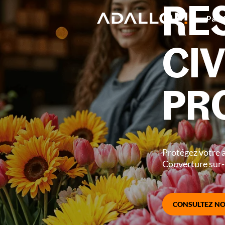
RE
Part
CIV
PR
Protégez votre a
Couverture sur-m
CONSULTEZ NO