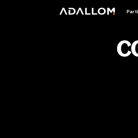
Part
C