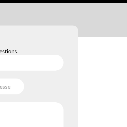
estions.
resse