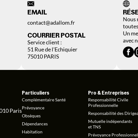
EMAIL
RÉS
Nous r
contact@adallom.fr
toutes
Un mes
COURRIER POSTAL
avec n
Service client :
51 Rue de l'Echiquier
75010 PARIS
Particuliers
Pro & Entreprises
Complémentaire Santé
Responsabilité Civile
Professionnelle
Prévoyance
5010 Paris
Responsabilité des Dirige
Obsèques
Mutuelle indépendants
Dépendances
et TNS
Habitation
Prévoyance Professionnel