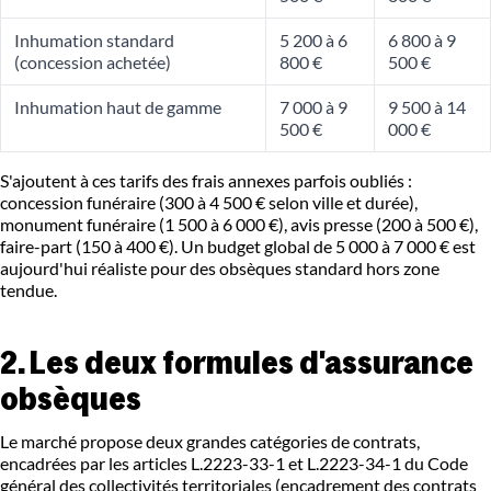
Inhumation standard
5 200 à 6
6 800 à 9
(concession achetée)
800 €
500 €
Inhumation haut de gamme
7 000 à 9
9 500 à 14
500 €
000 €
S'ajoutent à ces tarifs des frais annexes parfois oubliés :
concession funéraire (300 à 4 500 € selon ville et durée),
monument funéraire (1 500 à 6 000 €), avis presse (200 à 500 €),
faire-part (150 à 400 €). Un budget global de 5 000 à 7 000 € est
aujourd'hui réaliste pour des obsèques standard hors zone
tendue.
2. Les deux formules d'assurance
obsèques
Le marché propose deux grandes catégories de contrats,
encadrées par les articles L.2223-33-1 et L.2223-34-1 du Code
général des collectivités territoriales (encadrement des contrats