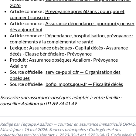
2026
Article connexe :
Prévoyance après 60 ans : pourquoi et
comment souscrire
Article connexe :
Assurance dépendance : pourquoi y penser
dès aujourd'hui
Article connexe :
Dépendance, hospitalisation, prévoyance :
compléments à la complémentaire santé
Lexique :
Assurance obsèques
·
Capital décès
·
Assurance
décès
·
Clause bénéficiaire
·
Prévoyance
Produit :
Assurance obsèques Adallom
·
Prévoyance
Adallom
Source officielle :
service-public.fr — Organisation des
obsèques
Source officielle :
bofip.impots.gouv.fr — Fiscalité décès
Souscrire une assurance obsèques adaptée à votre famille :
conseiller Adallom au 01 89 74 41 49.
Rédigé par l'équipe Adallom — courtier en assurance immatriculé ORIAS.
Mise à jour : 15 mai 2026. Sources principales : Code général des
collectivités territoriales (art. L.2223-33-1 et L.2223-34-1), Code général