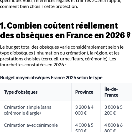
spécifique. Voici, références légales et chiffres 2026 à l'appui,
comment bien choisir cette protection.
1. Combien coûtent réellement
des obsèques en France en 2026 ?
Le budget total des obsèques varie considérablement selon le
type d'obsèques (inhumation ou crémation), la région, et les
prestations choisies (cercueil, urne, fleurs, cérémonie). Les
fourchettes constatées en 2026 :
Budget moyen obsèques France 2026 selon le type
Île-de-
Type d'obsèques
Province
France
Crémation simple (sans
3 200 à 4
3 800 à 5
cérémonie élargie)
000 €
200 €
Crémation avec cérémonie
4 000 à 5
4 800 à 6
500 €
800 €