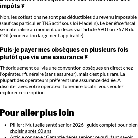
impôts ?
Non, les cotisations ne sont pas déductibles du revenu imposable
(sauf cas particulier TNS actif sous loi Madelin). Le bénéfice fiscal
se matérialise au moment du décès via l'article 990 I ou 757 B du
CGI (exonération largement applicable).
Puis-je payer mes obsèques en plusieurs fois
plutôt que via une assurance ?
Théoriquement oui via une convention obsèques en direct chez
l'opérateur funéraire (sans assureur), mais c'est plus rare. La
plupart des opérateurs préfèrent une assurance dédiée. À
discuter avec votre opérateur funéraire local si vous voulez
explorer cette option.
Pour aller plus loin
Pillier :
Mutuelle santé senior 2026 : guide complet pour bien
choisir après 60 ans
Article connexe :
Garantie décès senior : ce qu'il faut savoir