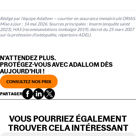
Rédigé par l'équipe Adallom — courtier en assurance immatriculé ORIAS.
Mise à jour : 14 mai 2026. Sources principales : Inserm (enquête santé
2023), HAS (recommandations lombalgie 2019), décret du 25 mars 2007
sur la profession d'ostéopathe, répertoire ADELI.
N’ATTENDEZ PLUS.
PROTÉGEZ-VOUS AVEC ADALLOM DÈS
AUJOURD’HUI !
CONSULTEZ NOS PRIX
PARTAGER
VOUS POURRIEZ ÉGALEMENT
TROUVER CELA INTÉRESSANT