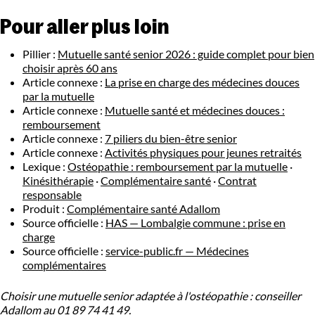
Pour aller plus loin
Pillier :
Mutuelle santé senior 2026 : guide complet pour bien
choisir après 60 ans
Article connexe :
La prise en charge des médecines douces
par la mutuelle
Article connexe :
Mutuelle santé et médecines douces :
remboursement
Article connexe :
7 piliers du bien-être senior
Article connexe :
Activités physiques pour jeunes retraités
Lexique :
Ostéopathie : remboursement par la mutuelle
·
Kinésithérapie
·
Complémentaire santé
·
Contrat
responsable
Produit :
Complémentaire santé Adallom
Source officielle :
HAS — Lombalgie commune : prise en
charge
Source officielle :
service-public.fr — Médecines
complémentaires
Choisir une mutuelle senior adaptée à l'ostéopathie : conseiller
Adallom au 01 89 74 41 49.