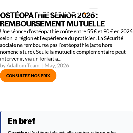
OSTÉOPATHIE SENIOR 2026 :
REMBOURSEMENT MUTUELLE
Une séance d'ostéopathie coûte entre 55 € et 90 € en 2026
selon la région et l'expérience du praticien. La Sécurité
sociale ne rembourse pas l'ostéopathie (acte hors
nomenclature). Seule la mutuelle complémentaire peut
intervenir, via un forfait a...
by Adallom Team
|
May
,
2026
CONSULTEZ NOS PRIX
En bref
Question :
L'ostéopathie est-elle remboursée pour les