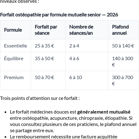
niveaux observés :
Forfait ostéopathie par formule mutuelle senior — 2026
Forfait par
Nombre de
Plafond
Formule
séance
séances/an
annuel
Essentielle
25 à 35 €
2 à 4
50 à 140 €
Équilibre
35 à 50 €
4 à 6
140 à 300
€
Premium
50 à 70 €
6 à 10
300 à 700
€
Trois points d'attention sur ce forfait :
Le forfait médecines douces est
généralement mutualisé
entre ostéopathie, acupuncture, chiropraxie, étiopathie. Si
vous consultez plusieurs de ces praticiens, le plafond annuel
se partage entre eux.
Le remboursement nécessite une facture acquittée