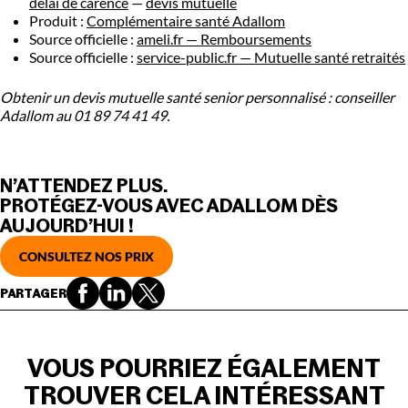
délai de carence
—
devis mutuelle
Produit :
Complémentaire santé Adallom
Source officielle :
ameli.fr — Remboursements
Source officielle :
service-public.fr — Mutuelle santé retraités
Obtenir un devis mutuelle santé senior personnalisé : conseiller
Adallom au 01 89 74 41 49.
N’ATTENDEZ PLUS.
PROTÉGEZ-VOUS AVEC ADALLOM DÈS
AUJOURD’HUI !
CONSULTEZ NOS PRIX
PARTAGER
VOUS POURRIEZ ÉGALEMENT
TROUVER CELA INTÉRESSANT