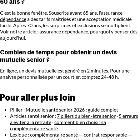
60 ans ?
C'est la bonne fenêtre. Souscrite avant 65 ans, l'
assurance
dépendance
a des tarifs maîtrisés et une acceptation médicale
facile. Après 70 ans, les surprimes et exclusions se multiplient.
Voir notre article :
assurance dépendance, pourquoi y penser dès
aujourd'hui
.
Combien de temps pour obtenir un devis
mutuelle senior ?
En ligne, un
devis mutuelle
est généré en 2 minutes. Pour une
analyse personnalisée par un courtier, comptez 24-48 h.
Pour aller plus loin
Pillier :
Mutuelle santé senior 2026 : guide complet
Articles santé senior :
7 piliers du bien-être senior
·
5 erreurs
à éviter à la retraite
·
comment bien choisir sa
complémentaire santé
Lexique :
complémentaire santé
—
contrat responsable
—