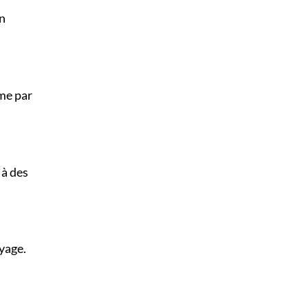
un
rme par
 à des
yage.