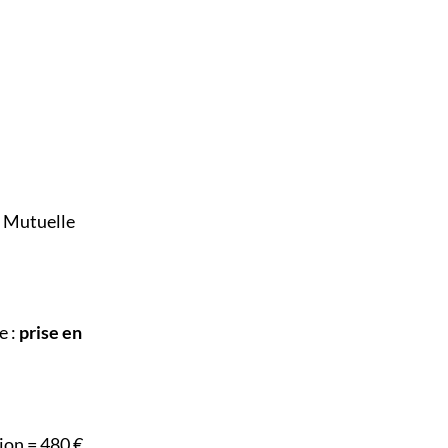
. Mutuelle
e :
prise en
ion = 480 €.