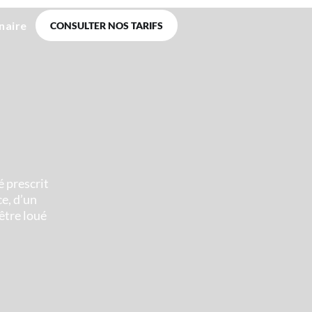
naire
CONSULTER NOS TARIFS
 prescrit
e, d’un
être loué