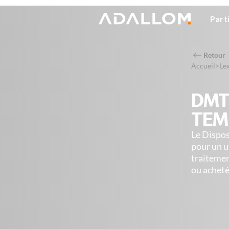
Part
Retour
Accueil
>
Le
DMT 
TEM
Le Dispos
pour un u
traitemen
ou acheté