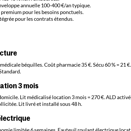
nveloppe annuelle 100-400 €/an typique.
s premium pour les besoins ponctuels.
tégrée pour les contrats étendus.
acture
n médicale béquilles. Coût pharmacie 35 €. Sécu 60 % = 21 €
 Standard.
cation 3 mois
micile. Lit médicalisé location 3 mois = 270 €. ALD activé
licitée. Lit livré et installé sous 48 h.
électrique
omie limitée 6 semaines. Fauteuil roulant électrique locat