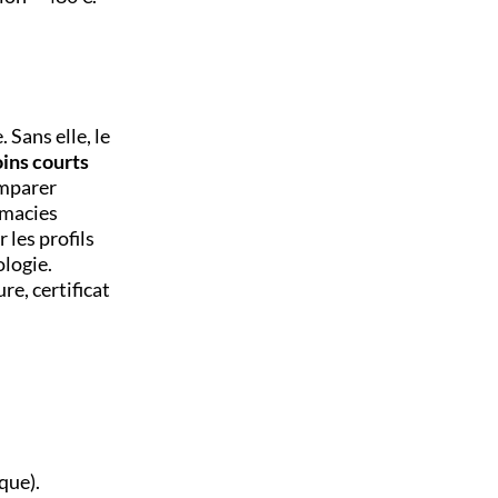
 Sans elle, le
ins courts
omparer
rmacies
r les profils
ologie.
ure, certificat
que).