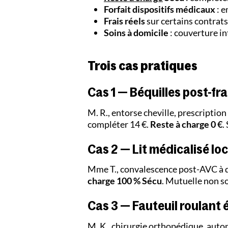
Forfait dispositifs médicaux
: e
Frais réels
sur certains contrat
Soins à domicile
: couverture in
Trois cas pratiques
Cas 1 — Béquilles post-fr
M. R., entorse cheville, prescriptio
compléter 14 €.
Reste à charge 0 €
.
Cas 2 — Lit médicalisé lo
Mme T., convalescence post-AVC à do
charge 100 % Sécu
. Mutuelle non sol
Cas 3 — Fauteuil roulant 
M. K., chirurgie orthopédique, auton