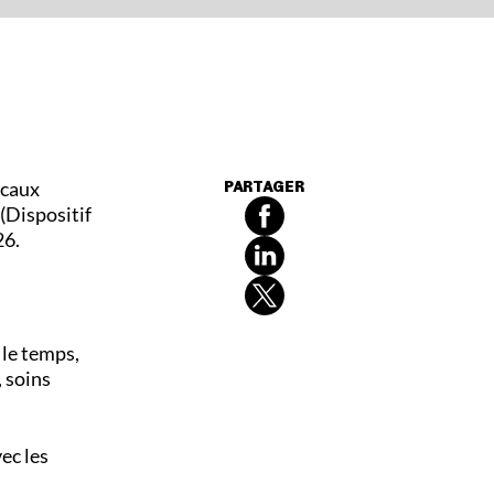
icaux
PARTAGER
(Dispositif
26.
 le temps,
 soins
ec les