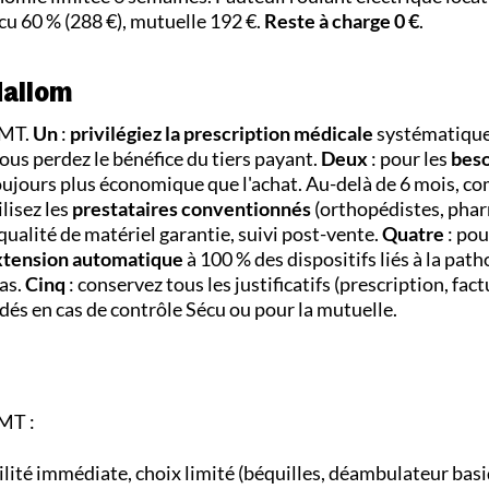
cu 60 % (288 €), mutuelle 192 €.
Reste à charge 0 €
.
dallom
DMT.
Un
:
privilégiez la prescription médicale
systématique.
s perdez le bénéfice du tiers payant.
Deux
: pour les
beso
 toujours plus économique que l'achat. Au-delà de 6 mois, c
ilisez les
prestataires conventionnés
(orthopédistes, pha
 qualité de matériel garantie, suivi post-vente.
Quatre
: pou
xtension automatique
à 100 % des dispositifs liés à la path
as.
Cinq
: conservez tous les justificatifs (prescription, fact
dés en cas de contrôle Sécu ou pour la mutuelle.
MT :
ilité immédiate, choix limité (béquilles, déambulateur basi