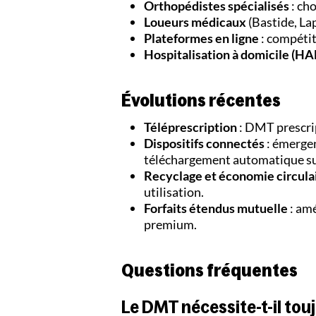
Orthopédistes spécialisés
: cho
Loueurs médicaux
(Bastide, La
Plateformes en ligne
: compétit
Hospitalisation à domicile (HA
Évolutions récentes
Téléprescription
: DMT prescri
Dispositifs connectés
: émerge
téléchargement automatique s
Recyclage et économie circula
utilisation.
Forfaits étendus mutuelle
: am
premium.
Questions fréquentes
Le DMT nécessite-t-il tou