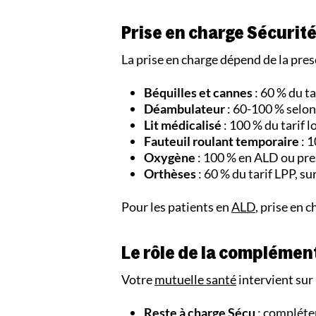
Prise en charge Sécurité
La prise en charge dépend de la presc
Béquilles et cannes
: 60 % du ta
Déambulateur
: 60-100 % selon 
Lit médicalisé
: 100 % du tarif 
Fauteuil roulant temporaire
: 1
Oxygène
: 100 % en ALD ou pre
Orthèses
: 60 % du tarif LPP, s
Pour les patients en
ALD
, prise en 
Le rôle de la complémen
Votre
mutuelle santé
intervient sur 
Reste à charge
Sécu
: compléte