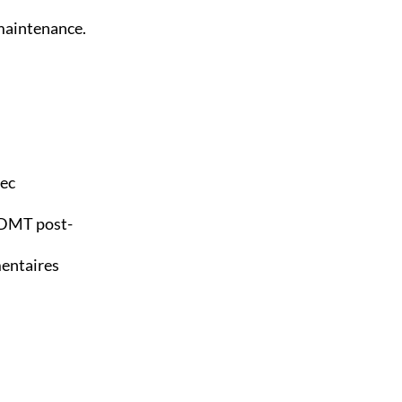
 maintenance.
vec
 DMT post-
mentaires