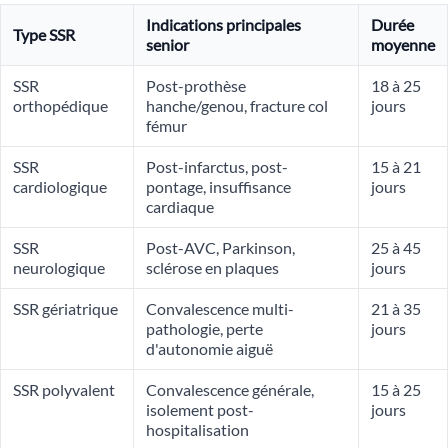
Indications principales
Durée
Type SSR
senior
moyenne
SSR
Post-prothèse
18 à 25
orthopédique
hanche/genou, fracture col
jours
fémur
SSR
Post-infarctus, post-
15 à 21
cardiologique
pontage, insuffisance
jours
cardiaque
SSR
Post-AVC, Parkinson,
25 à 45
neurologique
sclérose en plaques
jours
SSR gériatrique
Convalescence multi-
21 à 35
pathologie, perte
jours
d'autonomie aiguë
SSR polyvalent
Convalescence générale,
15 à 25
isolement post-
jours
hospitalisation