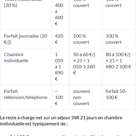
(20 %)
400
couvert
couvert
à
600
€
Forfait journalier (20
420
100 %
100 %
€/j)
€
couvert
couvert
Chambre
1
50 à 60 €/j
80 à 100 €/j
individuelle
050
× 21 = 1
× 21 = 1
à 1
050-1 260
680-2 100 €
890
€
€
Forfait
~
souvent
forfait 50-
télévision/téléphone
100
non
100 €
€
couvert
Le reste à charge net sur un séjour SSR 21 jours en chambre
individuelle est typiquement de :