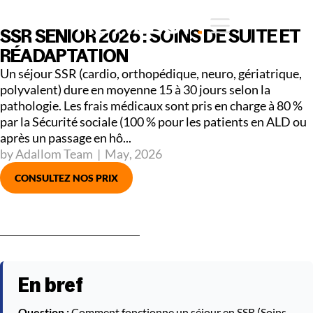
SSR SENIOR 2026 : SOINS DE SUITE ET
RÉADAPTATION
Un séjour SSR (cardio, orthopédique, neuro, gériatrique,
polyvalent) dure en moyenne 15 à 30 jours selon la
pathologie. Les frais médicaux sont pris en charge à 80 %
par la Sécurité sociale (100 % pour les patients en ALD ou
après un passage en hô...
by Adallom Team
|
May
,
2026
CONSULTEZ NOS PRIX
En bref
Question :
Comment fonctionne un séjour en SSR (Soins