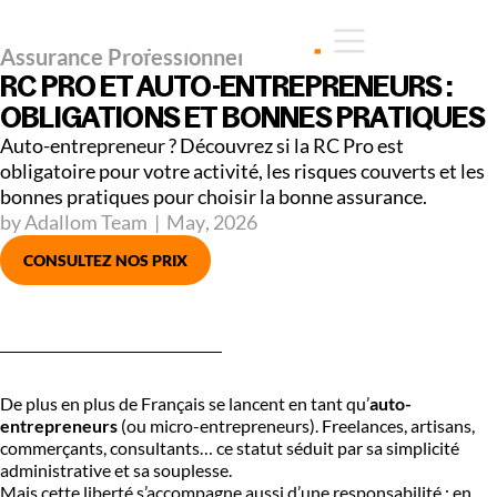
Assurance Professionnel
RC PRO ET AUTO-ENTREPRENEURS :
OBLIGATIONS ET BONNES PRATIQUES
Auto-entrepreneur ? Découvrez si la RC Pro est
obligatoire pour votre activité, les risques couverts et les
bonnes pratiques pour choisir la bonne assurance.
by Adallom Team
|
May
,
2026
CONSULTEZ NOS PRIX
De plus en plus de Français se lancent en tant qu’
auto-
entrepreneurs
(ou micro-entrepreneurs). Freelances, artisans,
commerçants, consultants… ce statut séduit par sa simplicité
administrative et sa souplesse.
Mais cette liberté s’accompagne aussi d’une responsabilité : en