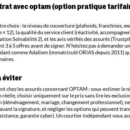
rat avec optam (option pratique tarifai
re choix : le niveau de couverture (plafonds, franchises, exc
 × 12), la qualité du service client (réactivité, accompagne
ation Solvabilité 2), et les avis vérifiés des assurés (Trustp
 3 à 5 offres avant de signer. N'hésitez pas à demander u
endant comme Adallom (immatriculé ORIAS depuis 2011) qu
naires.
 éviter
t chez les assurés concernant OPTAM : sous-estimer le n
 réelle, choisir uniquement sur le prix sans lire les exclusio
n (déménagement, mariage, changement professionnel), ne 
 avant la signature, et négliger les options qui peuvent tra
ssistance, garantie cyber). Un courtier indépendant vous 