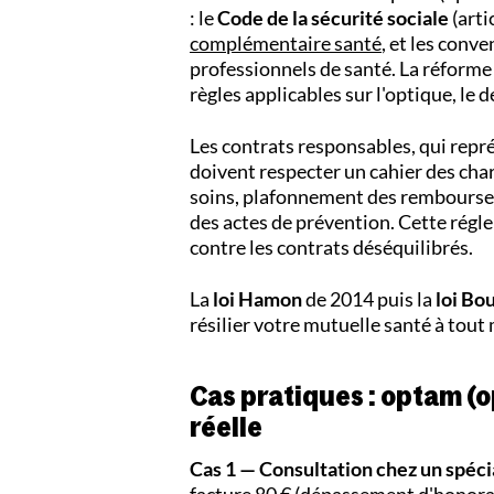
: le
Code de la sécurité sociale
(arti
complémentaire santé
, et les conv
professionnels de santé. La réforme
règles applicables sur l'optique, le d
Les contrats responsables, qui rep
doivent respecter un cahier des char
soins, plafonnement des rembourse
des actes de prévention. Cette régle
contre les contrats déséquilibrés.
La
loi Hamon
de 2014 puis la
loi Bo
résilier votre mutuelle santé à tout 
Cas pratiques : optam (o
réelle
Cas 1 — Consultation chez un spécia
facture 80 € (
dépassement d'honora