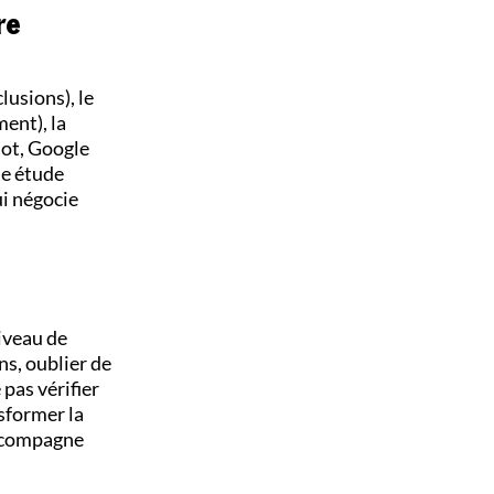
re
lusions), le
ment), la
ilot, Google
ne étude
i négocie
iveau de
ns, oublier de
pas vérifier
nsformer la
accompagne