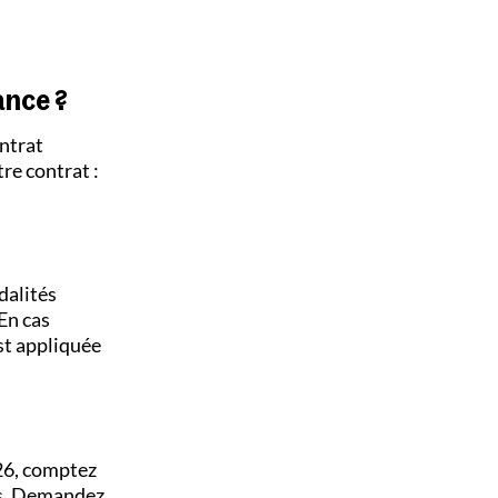
ance ?
ontrat
re contrat :
dalités
 En cas
st appliquée
026, comptez
urs. Demandez