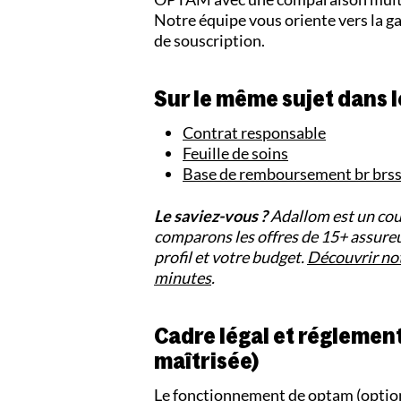
Notre équipe vous oriente vers la ga
de souscription.
Sur le même sujet dans l
Contrat responsable
Feuille de soins
Base de remboursement br brs
Le saviez-vous ?
Adallom est un cou
comparons les offres de 15+ assureu
profil et votre budget.
Découvrir no
minutes
.
Cadre légal et réglement
maîtrisée)
Le fonctionnement de optam (option 