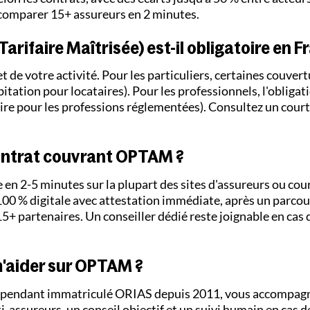
 comparer 15+ assureurs en 2 minutes.
rifaire Maîtrisée) est-il obligatoire en F
t de votre activité. Pour les particuliers, certaines couver
itation pour locataires). Pour les professionnels, l'obligat
oire pour les professions réglementées). Consultez un court
ontrat couvrant OPTAM ?
e en 2-5 minutes sur la plupart des sites d'assureurs ou cour
0 % digitale avec attestation immédiate, après un parcour
 15+ partenaires. Un conseiller dédié reste joignable en cas
'aider sur OPTAM ?
dépendant immatriculé ORIAS depuis 2011, vous accompag
sureurs, un conseil objectif et un suivi humain en cas de