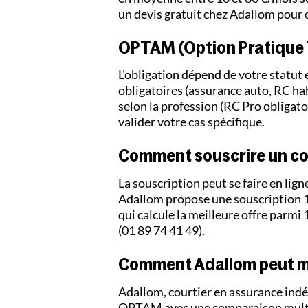
un devis gratuit chez Adallom pour
OPTAM (Option Pratique Ta
L'obligation dépend de votre statut e
obligatoires (assurance auto, RC hab
selon la profession (RC Pro obligat
valider votre cas spécifique.
Comment souscrire un c
La souscription peut se faire en lign
Adallom propose une souscription 10
qui calcule la meilleure offre parmi
(01 89 74 41 49).
Comment Adallom peut m
Adallom, courtier en assurance in
OPTAM avec une comparaison multi-as