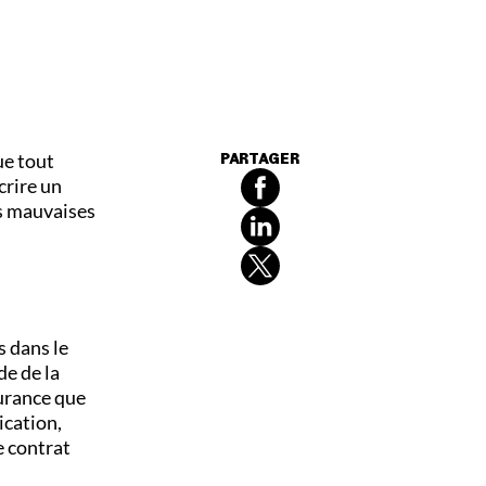
ue tout
PARTAGER
crire un
es mauvaises
 dans le
de de la
surance que
ication,
e contrat