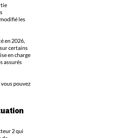
rtie
es
modifié les
té en 2026,
sur certains
ise en charge
es assurés
 : vous pouvez
tuation
teur 2 qui
e de