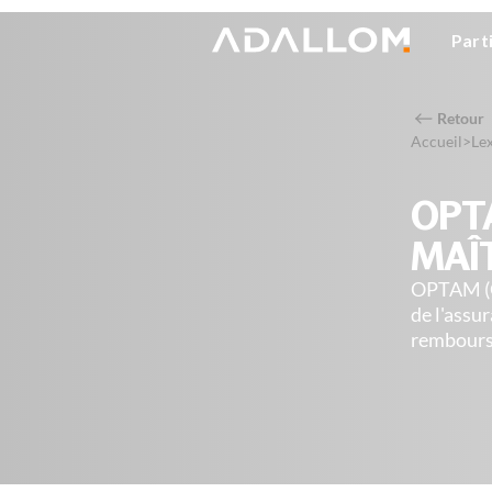
Part
Retour
Accueil
>
Le
OPT
MAÎ
OPTAM (Op
de l'assu
rembourse