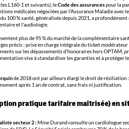
cles L160-1 et suivants), le
Code des assurances
pour la pa
entions médicales négociées par l'Assurance Maladie avec l
 du 100 % santé, généralisée depuis 2021, a profondément 
entaire et l'audiologie.
résentent plus de 95 % du marché de la complémentaire san
ges précis : prise en charge intégrale du ticket modérateur 
ments sur les dépassements d'honoraires hors OPTAM, pr
mentation vise à standardiser les garanties et à protéger l
urquin
de 2018 ont par ailleurs élargi le droit de résiliation
moment après 1 an de contrat, sans frais ni justification.
ption pratique tarifaire maîtrisée) en si
liste secteur 2 :
Mme Durand consulte un cardiologue sec
ires
de 50 €). La Sécurité Sociale rembourse 70 % de la bas