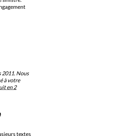
s engagement
s 2011. Nous
é à votre
it en 2
e
usieurs textes