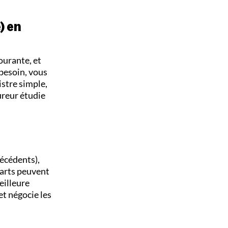
) en
ourante, et
 besoin, vous
istre simple,
ureur étudie
técédents),
carts peuvent
eilleure
et négocie les