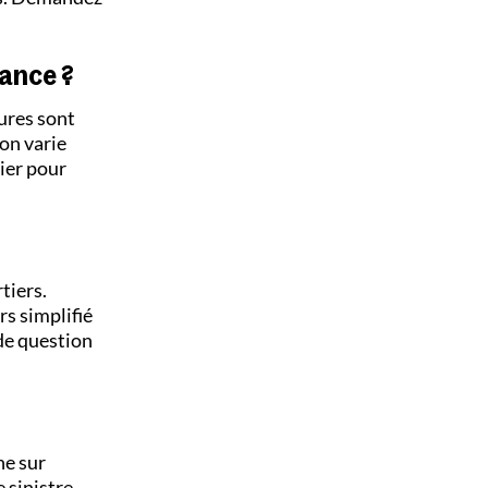
rance ?
tures sont
ion varie
ier pour
tiers.
s simplifié
 de question
ne sur
 sinistre.