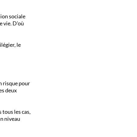
tion sociale
e vie. D'où
légier, le
n risque pour
les deux
 tous les cas,
un niveau