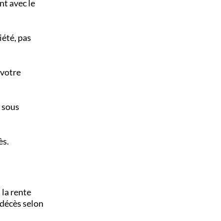
nt avec le
iété, pas
 votre
, sous
ès.
 la rente
e décès selon