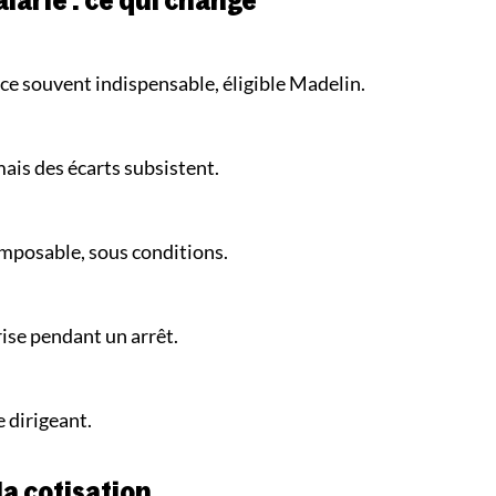
alarié : ce qui change
nce souvent indispensable, éligible Madelin.
ais des écarts subsistent.
imposable, sous conditions.
rise pendant un arrêt.
e dirigeant.
 la cotisation