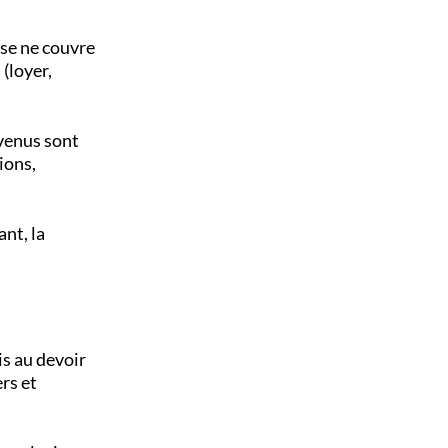
ase ne couvre
 (loyer,
evenus sont
ions,
ant, la
s au devoir
rs et