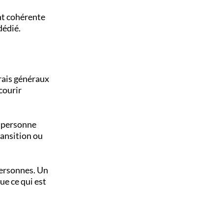
nt cohérente
dédié.
frais généraux
courir
e personne
ransition ou
personnes. Un
ue ce qui est