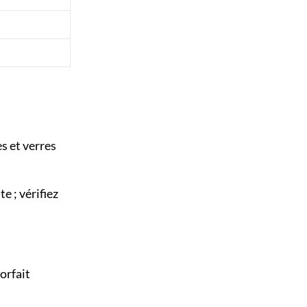
es et verres
e ; vérifiez
orfait