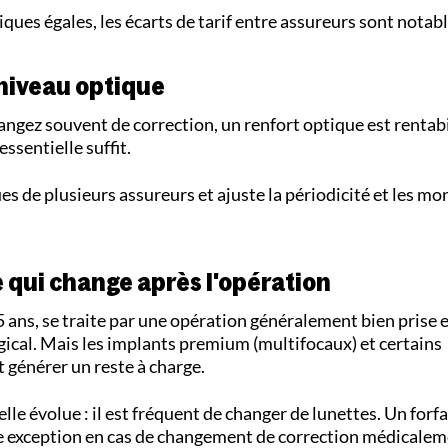
ques égales, les écarts de tarif entre assureurs sont notabl
niveau optique
angez souvent de correction, un renfort optique est rentabil
ssentielle suffit.
s de plusieurs assureurs et ajuste la périodicité et les mo
e qui change après l'opération
5 ans, se traite par une opération généralement bien prise 
urgical. Mais les implants premium (multifocaux) et certains
générer un reste à charge.
elle évolue : il est fréquent de changer de lunettes. Un forf
e exception en cas de changement de correction médicaleme