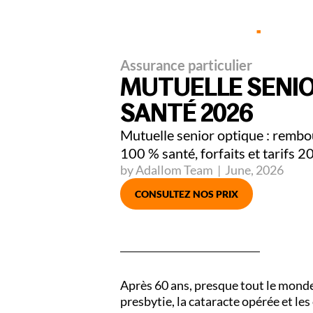
Part
Assurance particulier
MUTUELLE SENIOR
SANTÉ 2026
Mutuelle senior optique : rembou
100 % santé, forfaits et tarifs 2
by Adallom Team
|
June
,
2026
CONSULTEZ NOS PRIX
Après 60 ans, presque tout le monde 
presbytie, la cataracte opérée et le