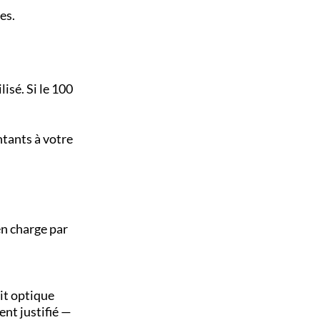
es.
isé. Si le 100
ntants à votre
en charge par
ait optique
nt justifié —