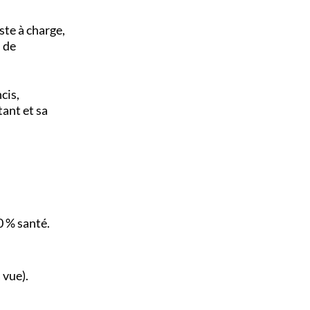
ste à charge,
s de
cis,
tant et sa
0 % santé.
 vue).