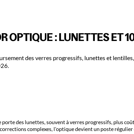
iculiers
Pro & Entreprises
Adallom
Devenir Parte
 OPTIQUE : LUNETTES ET 1
rsement des verres progressifs, lunettes et lentilles,
026.
porte des lunettes, souvent à verres progressifs, plus coût
s corrections complexes, l'optique devient un poste régulier