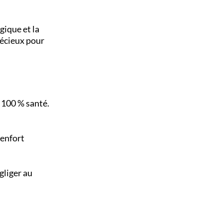
gique et la
récieux pour
r 100 % santé.
renfort
gliger au