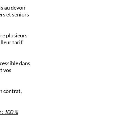
s au devoir
rs et seniors
are plusieurs
leur tarif.
ccessible dans
t vos
n contrat,
 : 100 %