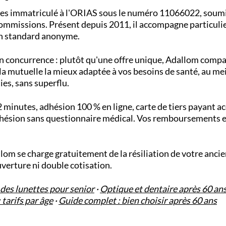
ces immatriculé à l'ORIAS sous le numéro 11066022, soumi
 commissions. Présent depuis 2011, il accompagne particulie
'un standard anonyme.
e en concurrence : plutôt qu'une offre unique, Adallom comp
a mutuelle la mieux adaptée à vos besoins de santé, au meil
ies, sans superflu.
2 minutes, adhésion 100 % en ligne, carte de tiers payant a
adhésion sans questionnaire médical. Vos remboursements e
lom se charge gratuitement de la résiliation de votre ancie
verture ni double cotisation.
es lunettes pour senior
·
Optique et dentaire après 60 ans
tarifs par âge
·
Guide complet : bien choisir après 60 ans