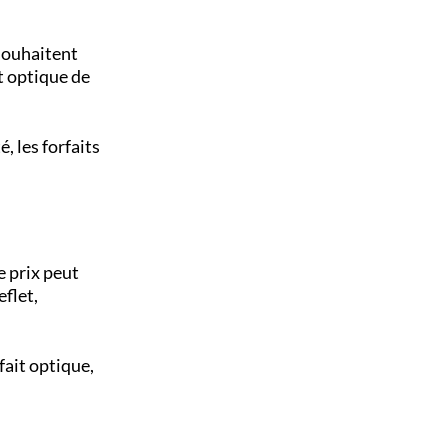
 souhaitent
t optique de
, les forfaits
e prix peut
eflet,
fait optique,