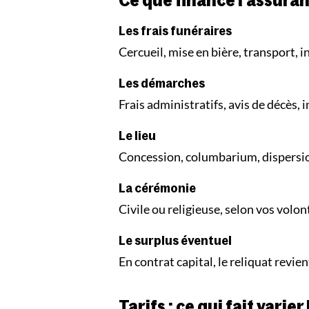
Ce que finance l'assura
Les frais funéraires
Cercueil, mise en bière, transport,
Les démarches
Frais administratifs, avis de décès, 
Le lieu
Concession, columbarium, dispersio
La cérémonie
Civile ou religieuse, selon vos volon
Le surplus éventuel
En contrat capital, le reliquat revie
Tarifs : ce qui fait varier