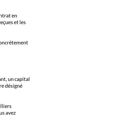
ntrat en
eçues et les
 concrètement
nt, un capital
ire désigné
lliers
ous avez