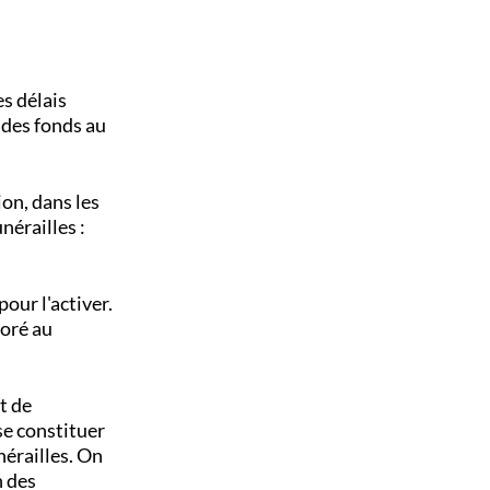
s délais
 des fonds au
on, dans les
nérailles :
pour l'activer.
noré au
t de
se constituer
nérailles. On
n des