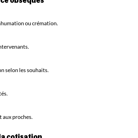
nce obsèques
 inhumation ou crémation.
intervenants.
n selon les souhaits.
tés.
nt aux proches.
 la cotisation