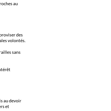
proches au
mproviser des
pales volontés.
railles sans
ntérêt
s au devoir
rs et