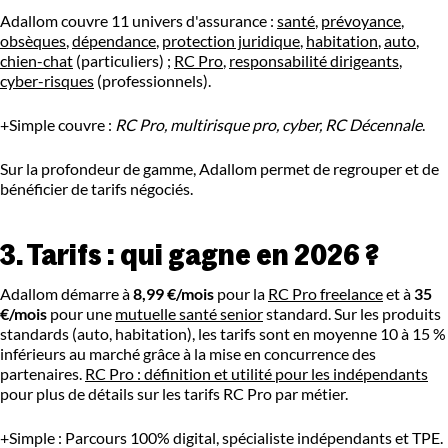
Adallom couvre 11 univers d'assurance :
santé
,
prévoyance
,
obsèques
,
dépendance
,
protection juridique
,
habitation
,
auto
,
chien-chat
(particuliers) ;
RC Pro
,
responsabilité dirigeants
,
cyber-risques
(professionnels).
+Simple couvre :
RC Pro, multirisque pro, cyber, RC Décennale
.
Sur la profondeur de gamme, Adallom permet de regrouper et de
bénéficier de tarifs négociés.
3. Tarifs : qui gagne en 2026 ?
Adallom démarre à
8,99 €/mois
pour la
RC Pro freelance
et à
35
€/mois
pour une
mutuelle santé senior
standard. Sur les produits
standards (auto, habitation), les tarifs sont en moyenne 10 à 15 %
inférieurs au marché grâce à la mise en concurrence des
partenaires.
RC Pro : définition et utilité pour les indépendants
pour plus de détails sur les tarifs RC Pro par métier.
+Simple : Parcours 100% digital, spécialiste indépendants et TPE.