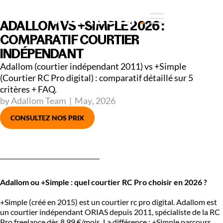
ADALLOM VS +SIMPLE 2026 :
COMPARATIF COURTIER
INDÉPENDANT
Adallom (courtier indépendant 2011) vs +Simple
(Courtier RC Pro digital) : comparatif détaillé sur 5
critères + FAQ.
by Adallom Team
|
May
,
2026
CONSULTEZ NOS PRIX
Adallom ou +Simple : quel courtier RC Pro choisir en 2026 ?
+Simple (créé en 2015) est un courtier rc pro digital. Adallom est
un courtier indépendant ORIAS depuis 2011, spécialiste de la RC
Pro freelance dès 8,99 €/mois. La différence : +Simple parcours