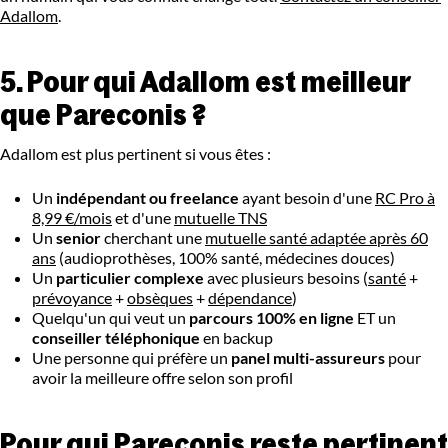
Adallom
.
5. Pour qui Adallom est meilleur
que Pareconis ?
Adallom est plus pertinent si vous êtes :
Un
indépendant ou freelance
ayant besoin d'une
RC Pro à
8,99 €/mois
et d'une
mutuelle TNS
Un
senior
cherchant une
mutuelle santé adaptée après 60
ans
(audioprothèses, 100% santé, médecines douces)
Un
particulier complexe
avec plusieurs besoins (
santé
+
prévoyance
+
obsèques
+
dépendance
)
Quelqu'un qui veut un
parcours 100% en ligne
ET un
conseiller téléphonique
en backup
Une personne qui préfère un
panel multi-assureurs
pour
avoir la meilleure offre selon son profil
Pour qui Pareconis reste pertinent