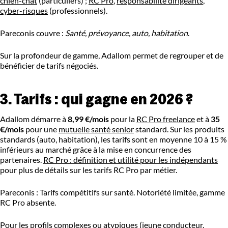
chien-chat
(particuliers) ;
RC Pro
,
responsabilité dirigeants
,
cyber-risques
(professionnels).
Pareconis couvre :
Santé, prévoyance, auto, habitation
.
Sur la profondeur de gamme, Adallom permet de regrouper et de
bénéficier de tarifs négociés.
3. Tarifs : qui gagne en 2026 ?
Adallom démarre à
8,99 €/mois
pour la
RC Pro freelance
et à
35
€/mois
pour une
mutuelle santé senior
standard. Sur les produits
standards (auto, habitation), les tarifs sont en moyenne 10 à 15 %
inférieurs au marché grâce à la mise en concurrence des
partenaires.
RC Pro : définition et utilité pour les indépendants
pour plus de détails sur les tarifs RC Pro par métier.
Pareconis : Tarifs compétitifs sur santé. Notoriété limitée, gamme
RC Pro absente.
Pour les profils complexes ou atypiques (jeune conducteur,