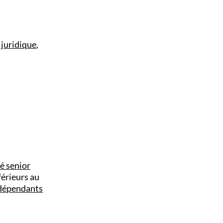
 juridique
,
é senior
férieurs au
indépendants