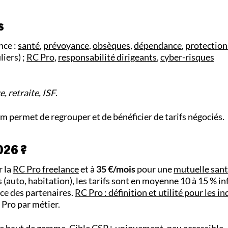
s
nce :
santé
,
prévoyance
,
obsèques
,
dépendance
,
protection
liers) ;
RC Pro
,
responsabilité dirigeants
,
cyber-risques
, retraite, ISF
.
 permet de regrouper et de bénéficier de tarifs négociés.
026 ?
 la
RC Pro freelance
et à
35 €/mois
pour une
mutuelle sant
 (auto, habitation), les tarifs sont en moyenne 10 à 15 % in
ce des partenaires.
RC Pro : définition et utilité pour les 
C Pro par métier.