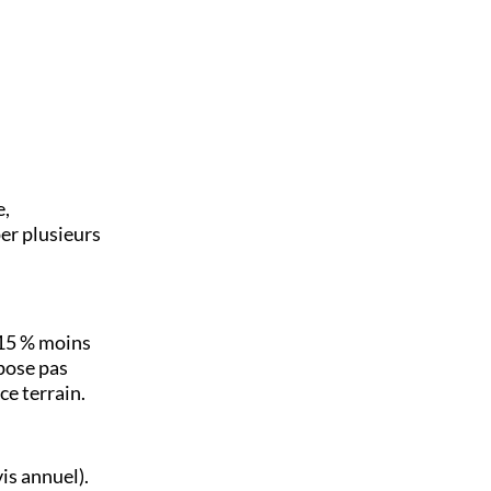
e,
er plusieurs
-15 % moins
opose pas
ce terrain.
vis annuel).