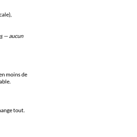
ale),
s
— aucun
 en moins de
able.
hange tout.