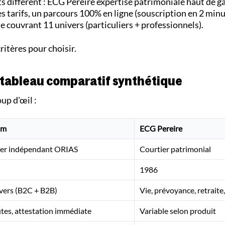
s diffèrent : ECG Pereire expertise patrimoniale haut de 
 tarifs, un parcours 100% en ligne (souscription en 2 minu
e couvrant 11 univers (particuliers + professionnels).
ritères pour choisir.
: tableau comparatif synthétique
oup d'œil :
om
ECG Pereire
ier indépendant ORIAS
Courtier patrimonial
1986
vers (B2C + B2B)
Vie, prévoyance, retraite,
tes, attestation immédiate
Variable selon produit