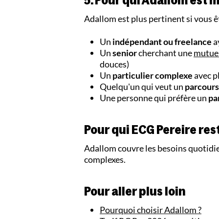
5. Pour qui Adallom est 
Adallom est plus pertinent si vous ê
Un
indépendant ou freelance
a
Un
senior
cherchant une
mutuel
douces)
Un
particulier complexe
avec pl
Quelqu'un qui veut un
parcours
Une personne qui préfère un
pa
Pour qui ECG Pereire res
Adallom couvre les besoins quotidie
complexes.
Pour aller plus loin
Pourquoi choisir Adallom ?