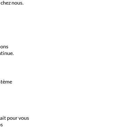
 chez nous.
ions
ntinue.
ystème
fait pour vous
os