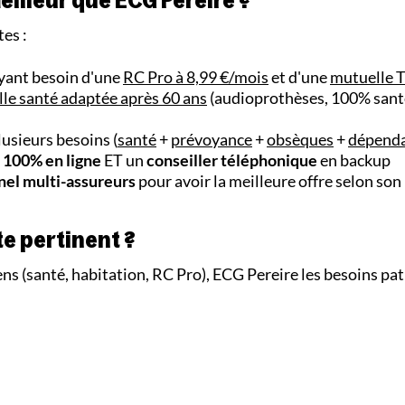
meilleur que ECG Pereire ?
tes :
yant besoin d'une
RC Pro à 8,99 €/mois
et d'une
mutuelle 
le santé adaptée après 60 ans
(audioprothèses, 100% sant
usieurs besoins (
santé
+
prévoyance
+
obsèques
+
dépend
 100% en ligne
ET un
conseiller téléphonique
en backup
nel multi-assureurs
pour avoir la meilleure offre selon son 
te pertinent ?
ns (santé, habitation, RC Pro), ECG Pereire les besoins p