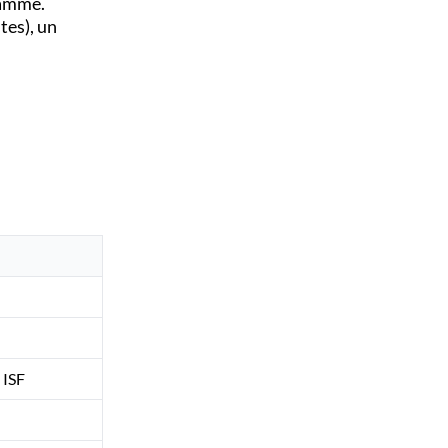
gamme.
tes), un
 ISF