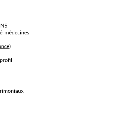
TNS
é, médecines
ance
)
profil
atrimoniaux