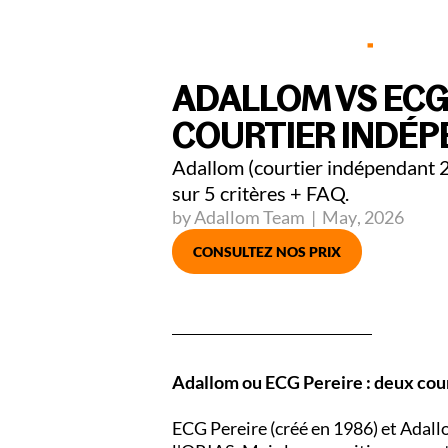
Part
ADALLOM VS ECG 
COURTIER INDÉ
Adallom (courtier indépendant 2
sur 5 critères + FAQ.
by Adallom Team
|
May
,
2026
CONSULTEZ NOS PRIX
Adallom ou ECG Pereire : deux cour
ECG Pereire (créé en 1986) et Adall