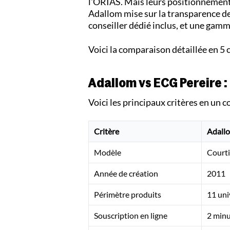
l'ORIAS. Mais leurs positionnement
Adallom mise sur la transparence des
conseiller dédié inclus, et une gamm
Voici la comparaison détaillée en 5 c
Adallom vs ECG Pereire 
Voici les principaux critères en un c
Critère
Adall
Modèle
Court
Année de création
2011
Périmètre produits
11 uni
Souscription en ligne
2 minu