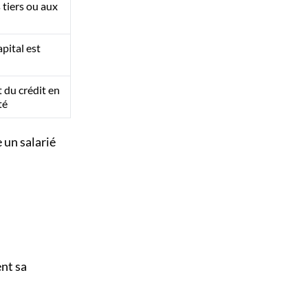
tiers ou aux
apital est
 du crédit en
té
 un salarié
nt sa