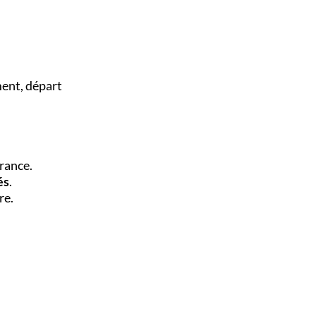
ent, départ
rance.
és
.
re.