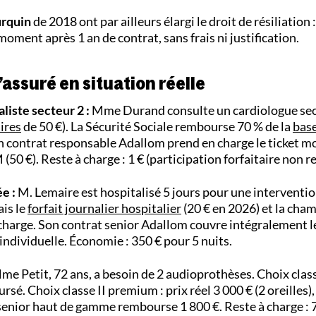
urquin
de 2018 ont par ailleurs élargi le droit de résiliation
moment après 1 an de contrat, sans frais ni justification.
’assuré en situation réelle
liste secteur 2 :
Mme Durand consulte un cardiologue sec
ires
de 50 €). La Sécurité Sociale rembourse 70 % de la
bas
Son contrat responsable Adallom prend en charge le ticket m
0 €). Reste à charge : 1 € (participation forfaitaire non 
e :
M. Lemaire est hospitalisé 5 jours pour une interventio
ais le
forfait journalier hospitalier
(20 € en 2026) et la cha
a charge. Son contrat senior Adallom couvre intégralement le
 individuelle. Économie : 350 € pour 5 nuits.
e Petit, 72 ans, a besoin de 2 audioprothèses. Choix class
é. Choix classe II premium : prix réel 3 000 € (2 oreilles),
enior haut de gamme rembourse 1 800 €. Reste à charge : 