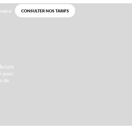
naire
CONSULTER NOS TARIFS
ficiant
ui pour
as de