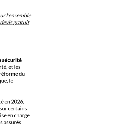
ur l'ensemble
evis gratuit
a sécurité
é, et les
 réforme du
ue, le
té en 2026,
sur certains
ise en charge
es assurés