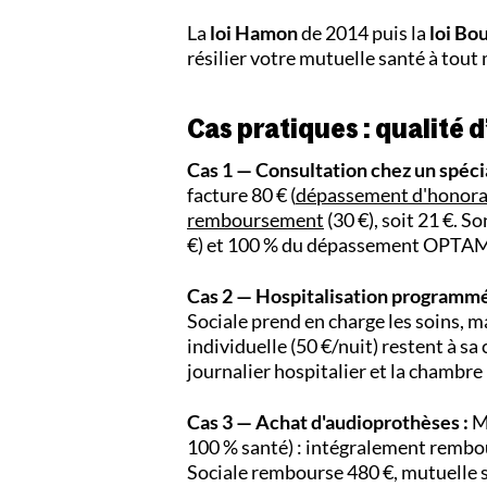
La
loi Hamon
de 2014 puis la
loi Bo
résilier votre mutuelle santé à tout 
Cas pratiques : qualité d
Cas 1 — Consultation chez un spécia
facture 80 € (
dépassement d'honora
remboursement
(30 €), soit 21 €. 
€) et 100 % du dépassement OPTAM (5
Cas 2 — Hospitalisation programmé
Sociale prend en charge les soins, m
individuelle (50 €/nuit) restent à s
journalier hospitalier et la chambre
Cas 3 — Achat d'audioprothèses :
Mm
100 % santé) : intégralement rembours
Sociale rembourse 480 €, mutuelle s