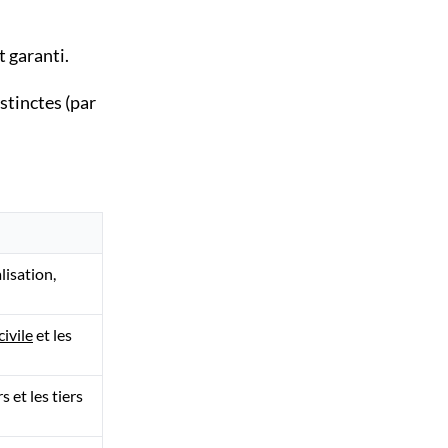
t garanti.
stinctes (par
isation,
civile
et les
 et les tiers