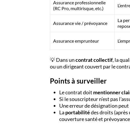
Assurance professionnelle
L’entr
(RC Pro, multirisque, etc.)
La per
Assurance vie / prévoyance
repose
Assurance emprunteur
L’emp
💡 Dans un
contrat collectif
, la qua
ou un dirigeant couvert par le contr
Points à surveiller
Le contrat doit
mentionner clai
Si le souscripteur n’est pas l’as
Une erreur de désignation peut
La
portabilité
des droits (après
couverture santé et prévoyance