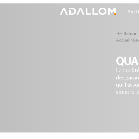
Part
Retour
Accueil
>
Le
QUA
La qualit
des garan
qui l’ass
sinistre,