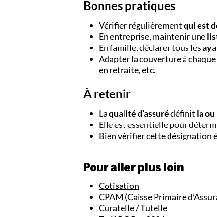
Bonnes pratiques
Vérifier régulièrement
qui est 
En entreprise, maintenir une
li
En famille, déclarer tous les
aya
Adapter la couverture à chaque
en retraite, etc.
À retenir
La
qualité d’assuré
définit
la ou
Elle est essentielle pour déter
Bien vérifier cette désignation é
Pour aller plus loin
Cotisation
CPAM (Caisse Primaire d’Assur
Curatelle / Tutelle