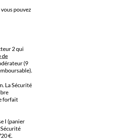
 : vous pouvez
teur 2 qui
e de
odérateur (9
remboursable).
n. La Sécurité
mbre
 forfait
e I (panier
 Sécurité
720 €.