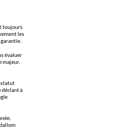
t toujours
ivement les
 garantie.
ns évaluer
e majeur.
statut
e déclaré à
ègle
nnée.
Adallom