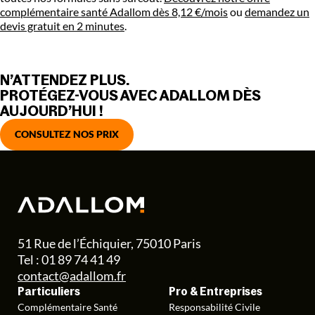
complémentaire santé Adallom dès 8,12 €/mois
ou
demandez un
devis gratuit en 2 minutes
.
N’ATTENDEZ PLUS.
PROTÉGEZ-VOUS AVEC ADALLOM DÈS
AUJOURD’HUI !
CONSULTEZ NOS PRIX
51 Rue de l’Échiquier, 75010 Paris
Tel : 01 89 74 41 49
contact@adallom.fr
Particuliers
Pro & Entreprises
Complémentaire Santé
Responsabilité Civile