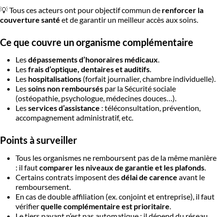
💡 Tous ces acteurs ont pour objectif commun de
renforcer la
couverture santé
et de garantir un meilleur accès aux soins.
Ce que couvre un organisme complémentaire
Les
dépassements d’honoraires médicaux
.
Les
frais d’optique, dentaires et auditifs
.
Les
hospitalisations
(forfait journalier, chambre individuelle).
Les
soins non remboursés
par la Sécurité sociale
(ostéopathie, psychologue, médecines douces…).
Les
services d’assistance
: téléconsultation, prévention,
accompagnement administratif, etc.
Points à surveiller
Tous les organismes ne remboursent pas de la même manière
: il faut
comparer les niveaux de garantie et les plafonds
.
Certains contrats imposent des
délai de carence
avant le
remboursement.
En cas de double affiliation (ex. conjoint et entreprise), il faut
vérifier
quelle complémentaire est prioritaire
.
Le tiers payant n’est pas automatique : il dépend du réseau