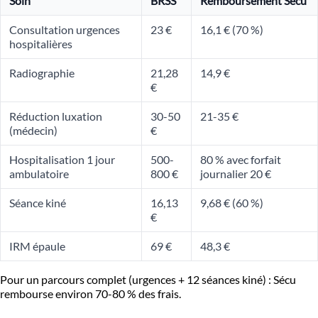
Soin
BRSS
Remboursement Sécu
Consultation urgences
23 €
16,1 € (70 %)
hospitalières
Radiographie
21,28
14,9 €
€
Réduction luxation
30-50
21-35 €
(médecin)
€
Hospitalisation 1 jour
500-
80 % avec forfait
ambulatoire
800 €
journalier 20 €
Séance kiné
16,13
9,68 € (60 %)
€
IRM épaule
69 €
48,3 €
Pour un parcours complet (urgences + 12 séances kiné) : Sécu
rembourse environ 70-80 % des frais.