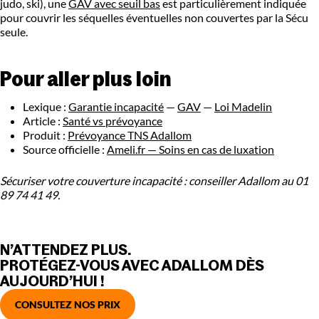
judo, ski), une
GAV avec seuil bas
est particulièrement indiquée
pour couvrir les séquelles éventuelles non couvertes par la Sécu
seule.
Pour aller plus loin
Lexique :
Garantie incapacité
—
GAV
—
Loi Madelin
Article :
Santé vs prévoyance
Produit :
Prévoyance TNS Adallom
Source officielle :
Ameli.fr — Soins en cas de luxation
Sécuriser votre couverture incapacité : conseiller Adallom au 01
89 74 41 49.
N’ATTENDEZ PLUS.
PROTÉGEZ-VOUS AVEC ADALLOM DÈS
AUJOURD’HUI !
CONSULTEZ NOS PRIX