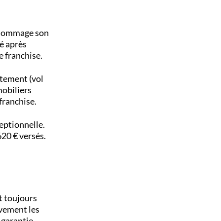
endommage son
té après
e franchise.
tement (vol
mobiliers
 franchise.
eptionnelle.
620 € versés.
t toujours
ivement les
 garantie.