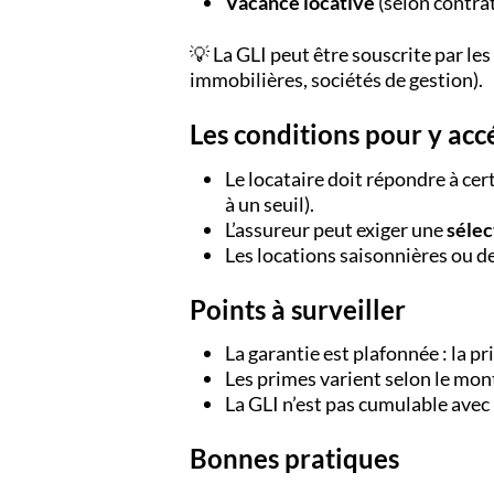
Vacance locative
(selon contrat
💡 La GLI peut être souscrite par le
immobilières, sociétés de gestion).
Les conditions pour y acc
Le locataire doit répondre à cert
à un seuil).
L’assureur peut exiger une
sélec
Les locations saisonnières ou d
Points à surveiller
La garantie est plafonnée : la p
Les primes varient selon le mont
La GLI n’est pas cumulable avec
Bonnes pratiques