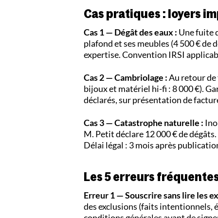
Cas pratiques : loyers im
Cas 1 — Dégât des eaux :
Une fuite 
plafond et ses meubles (4 500 € de d
expertise. Convention IRSI applicabl
Cas 2 — Cambriolage :
Au retour de 
bijoux et matériel hi-fi : 8 000 €). 
déclarés, sur présentation de facture
Cas 3 — Catastrophe naturelle :
Ino
M. Petit déclare 12 000 € de dégâts.
Délai légal : 3 mois après publication
Les 5 erreurs fréquentes
Erreur 1 — Souscrire sans lire les e
des exclusions (faits intentionnels, 
conditions générales
avant de signer