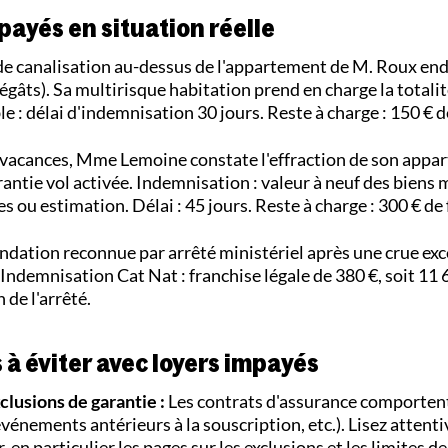
payés en situation réelle
de canalisation au-dessus de l'appartement de M. Roux 
égâts). Sa multirisque habitation prend en charge la totali
e : délai d'indemnisation 30 jours. Reste à charge : 150 € d
vacances, Mme Lemoine constate l'effraction de son appar
Garantie vol activée. Indemnisation : valeur à neuf des biens 
s ou estimation. Délai : 45 jours. Reste à charge : 300 € de
ndation reconnue par arrêté ministériel après une crue exc
 Indemnisation Cat Nat : franchise légale de 380 €, soit 11 
 de l'arrêté.
 à éviter avec loyers impayés
xclusions de garantie :
Les contrats d'assurance comporten
événements antérieurs à la souscription, etc.). Lisez attent
, en particulier les pages sur les exclusions et les limites de