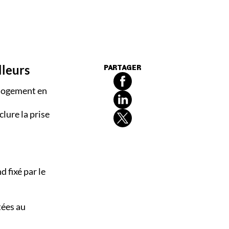
lleurs
PARTAGER
 logement en
nclure la prise
 fixé par le
tées au