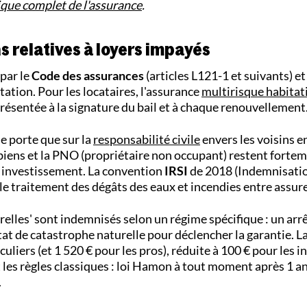
ique complet de l'assurance
.
s relatives à loyers impayés
par le
Code des assurances
(articles L121-1 et suivants) et
tation. Pour les locataires, l'assurance
multirisque habitat
 présentée à la signature du bail et à chaque renouvellement
ne porte que sur la
responsabilité civile
envers les voisins e
 biens et la PNO (propriétaire non occupant) restent forte
investissement. La convention
IRSI
de 2018 (Indemnisatio
 le traitement des dégâts des eaux et incendies entre assur
urelles' sont indemnisés selon un régime spécifique : un arr
état de catastrophe naturelle pour déclencher la garantie. L
iculiers (et 1 520 € pour les pros), réduite à 100 € pour les 
it les règles classiques : loi Hamon à tout moment après 1 an
.