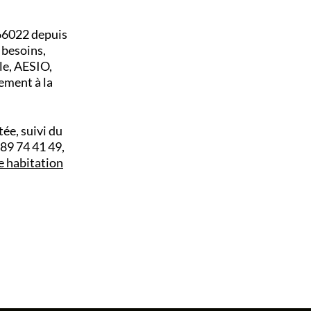
66022 depuis
 besoins,
le, AESIO,
ement à la
tée, suivi du
89 74 41 49,
e habitation