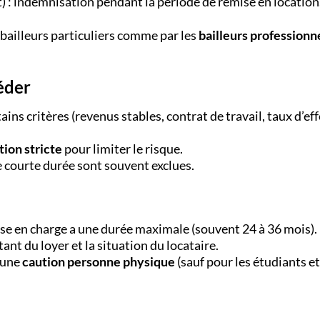
) : indemnisation pendant la période de remise en location
s bailleurs particuliers comme par les
bailleurs professionn
éder
ains critères (revenus stables, contrat de travail, taux d’eff
tion stricte
pour limiter le risque.
e courte durée sont souvent exclues.
rise en charge a une durée maximale (souvent 24 à 36 mois).
ant du loyer et la situation du locataire.
 une
caution personne physique
(sauf pour les étudiants et