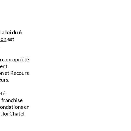
 la
loi du 6
ion
est
.
n copropriété
ment
n et Recours
eurs.
êté
a franchise
inondations en
, loi Chatel