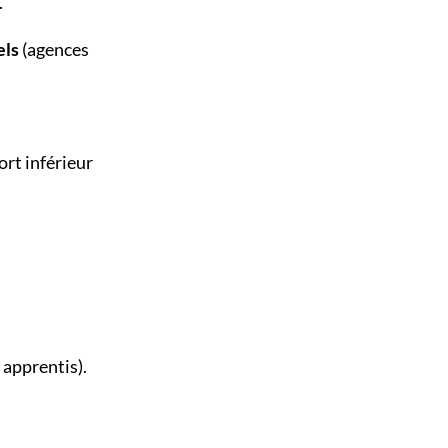
.
els
(agences
ort inférieur
 apprentis).