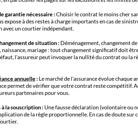
e garantie nécessaire :
Choisir le contrat le moins cher sa
us expose à des restes à charge importants en cas de sinistr
on avec un courtier indépendant.
changement de situation :
Déménagement, changement de 
, naissance, mariage : tout changement significatif doit êtr
éfaut, l'assureur peut invoquer la nullité du contrat ou la r
éance annuelle
:
Le marché de l'assurance évolue chaque a
ce permet de vérifier que votre contrat reste compétitif. 
reurs partenaires pour vous.
à la souscription :
Une fausse déclaration (volontaire ou n
pplication de la règle proportionnelle. En cas de doute sur c
ourtier.