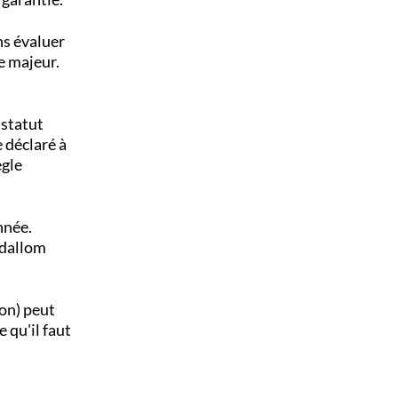
ns évaluer
e majeur.
statut
e déclaré à
ègle
nnée.
Adallom
on) peut
e qu'il faut