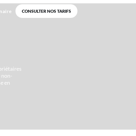
naire
CONSULTER NOS TARIFS
priétaires
e non-
se en