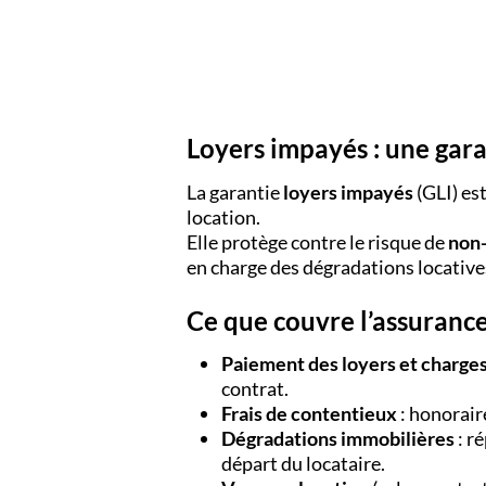
Loyers impayés : une garan
La garantie
loyers impayés
(GLI) es
location.
Elle protège contre le risque de
non-
en charge des dégradations locatives
Ce que couvre l’assuranc
Paiement des loyers et charge
contrat.
Frais de contentieux
: honoraire
Dégradations immobilières
: r
départ du locataire.