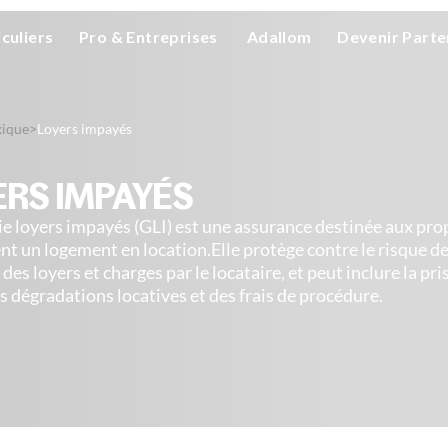
iculiers
Pro & Entreprises
Adallom
Devenir Parte
xique
>
Loyers impayés
ERS IMPAYÉS
ie loyers impayés (GLI) est une assurance destinée aux pro
nt un logement en location.Elle protège contre le risque d
es loyers et charges par le locataire, et peut inclure la pri
s dégradations locatives et des frais de procédure.