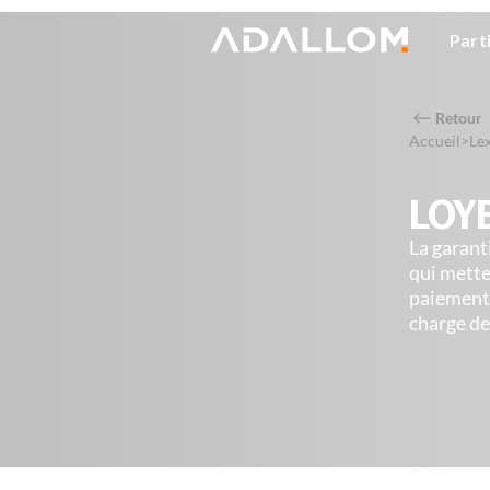
Part
Retour
Accueil
>
Le
LOY
La garant
qui mette
paiement d
charge de