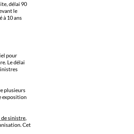
ite, délai 90
evant le
é à 10 ans
iel pour
re. Le délai
inistres
e plusieurs
e exposition
 de sinistre
,
mnisation. Cet