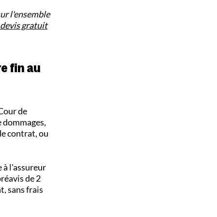
ur l'ensemble
evis gratuit
e fin au
 Cour de
 de dommages,
de contrat, ou
 à l'assureur
préavis de 2
, sans frais