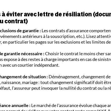
 à éviter avec lettre de résiliation (doc
au contrat)
xclusions de garantie :
Les contrats d'assurance comporten
événements antérieurs à la souscription, etc.). Lisez attent
, en particulier les pages sur les exclusions et les limites de
e garantie nécessaire :
Choisir le contrat le moins cher sa
us expose à des restes à charge importants en cas de sinistr
on avec un courtier indépendant.
changement de situation :
Déménagement, changement de 
, naissance, mariage : tout changement significatif doit êtr
éfaut, l'assureur peut invoquer la nullité du contrat ou la r
éance annuelle :
Le marché de l'assurance évolue chaque a
ce permet de vérifier que votre contrat reste compétitif. 