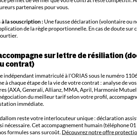
reurs partenaires pour vous.
à la souscription :
Une fausse déclaration (volontaire ou n
pplication de la règle proportionnelle. En cas de doute sur c
ourtier.
ccompagne sur lettre de résiliation (
au contrat)
nce indépendant immatriculé à l'ORIAS sous le numéro 110
à chaque étape de la vie de votre contrat : analyse de vos
res (AXA, Generali, Allianz, MMA, April, Harmonie Mutuel
négociation du meilleur tarif selon votre profil, accompagn
estation immédiate.
Adallom reste votre interlocuteur unique : déclaration assis
r si nécessaire. Cet accompagnement humain (téléphone 01 
 nos formules sans surcoût.
Découvrez notre offre protectio