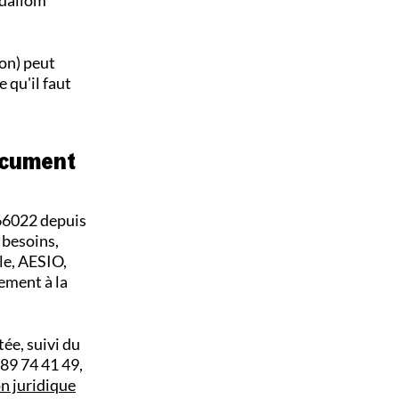
on) peut
e qu'il faut
document
66022 depuis
 besoins,
le, AESIO,
ement à la
tée, suivi du
89 74 41 49,
n juridique