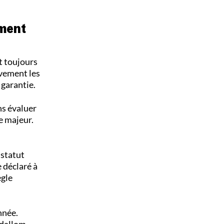
ument
t toujours
ivement les
 garantie.
ns évaluer
e majeur.
statut
e déclaré à
ègle
nnée.
Adallom