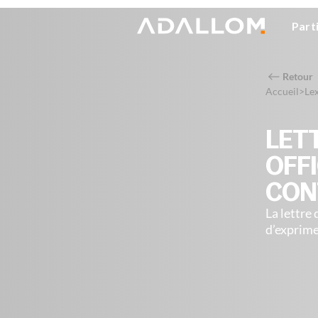
Part
Retour
Accueil
>
Le
LET
OFFI
CON
La lettre
d’exprime