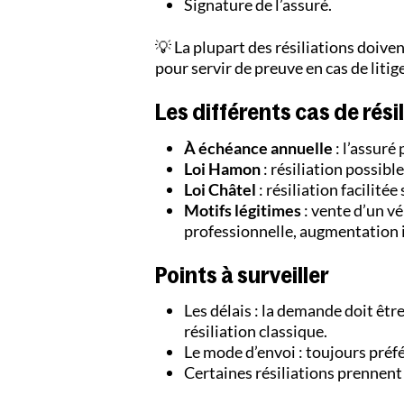
Signature de l’assuré.
💡 La plupart des résiliations doive
pour servir de preuve en cas de litige
Les différents cas de rési
À échéance annuelle
: l’assuré
Loi Hamon
: résiliation possibl
Loi Châtel
: résiliation facilité
Motifs légitimes
: vente d’un v
professionnelle, augmentation in
Points à surveiller
Les délais : la demande doit êt
résiliation classique.
Le mode d’envoi : toujours pré
Certaines résiliations prennent