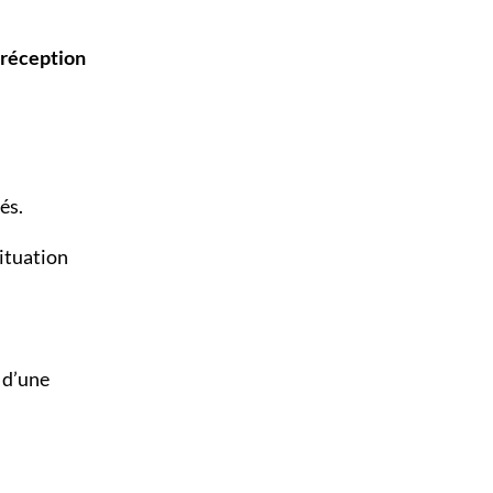
 réception
és.
ituation
 d’une