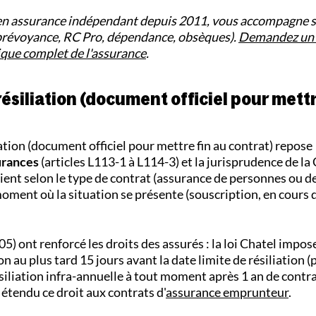
en assurance indépendant depuis 2011, vous accompagne s
 prévoyance, RC Pro, dépendance, obsèques).
Demandez un d
ique complet de l'assurance
.
résiliation (document officiel pour mettr
iation (document officiel pour mettre fin au contrat) repose
urances
(articles L113-1 à L114-3) et la jurisprudence de la
arient selon le type de contrat (assurance de personnes ou
moment où la situation se présente (souscription, en cours 
5) ont renforcé les droits des assurés : la loi Chatel impose
n au plus tard 15 jours avant la date limite de résiliation (
siliation infra-annuelle à tout moment après 1 an de contrat
 étendu ce droit aux contrats d'
assurance emprunteur
.