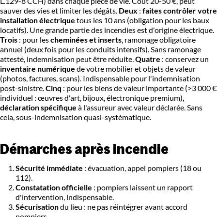
L.129-8 CCH) dans chaque pièce de vie. Coût 20-50 €, peut
sauver des vies et limiter les dégâts.
Deux
:
faites contrôler votre
installation électrique
tous les 10 ans (obligation pour les baux
locatifs). Une grande partie des incendies est d'origine électrique.
Trois
: pour les
cheminées et inserts
, ramonage obligatoire
annuel (deux fois pour les conduits intensifs). Sans ramonage
attesté, indemnisation peut être réduite.
Quatre
: conservez un
inventaire numérique
de votre mobilier et objets de valeur
(photos, factures, scans). Indispensable pour l'indemnisation
post-sinistre.
Cinq
: pour les biens de valeur importante (>3 000 €
individuel : œuvres d'art, bijoux, électronique premium),
déclaration spécifique
à l'assureur avec valeur déclarée. Sans
cela, sous-indemnisation quasi-systématique.
Démarches après incendie
Sécurité immédiate
: évacuation, appel pompiers (18 ou
112).
Constatation officielle
: pompiers laissent un rapport
d'intervention, indispensable.
Sécurisation
du lieu : ne pas réintégrer avant accord
pompiers.