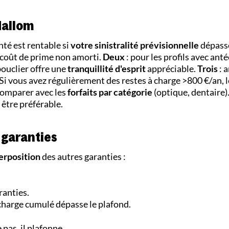
dallom
anté est rentable si
votre sinistralité prévisionnelle
dépass
rcoût de prime non amorti.
Deux
: pour les profils avec ant
ouclier offre une
tranquillité d'esprit
appréciable.
Trois
: 
Si vous avez régulièrement des restes à charge >800 €/an, l
comparer avec les
forfaits par catégorie
(optique, dentaire)
 être préférable.
 garanties
erposition
des autres garanties :
ranties.
à charge cumulé dépasse le plafond.
 pas, il plafonne.