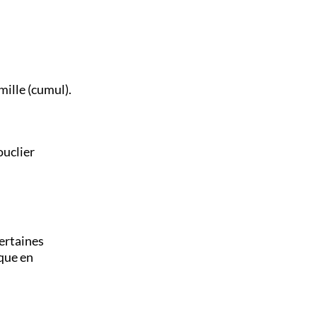
mille (cumul).
ouclier
ertaines
ique en