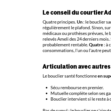
Le conseil du courtier A
Quatre principes.
Un
: le bouclier s
régulièrement le plafond. Sinon, su
médicaux ou prothèses prévues, le b
relevés Ameli des 24 derniers mois. 
probablement rentable.
Quatre
: à 
consommations, l'un ou l'autre peut
Articulation avec autres
Le bouclier santé fonctionne
en sup
Sécu rembourse en premier.
Mutuelle complète selon ses ga
Bouclier intervient si le reste 
Pas de cumul : le bouclier ne s'ajoute