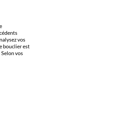
e
écédents
analysez vos
e bouclier est
. Selon vos