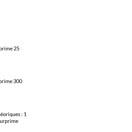
rprime 25
rprime 300
éoriques : 1
Surprime