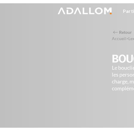
Part
Retour
Accueil
>
Le
BOU
Le boucli
les perso
charge, m
compléme