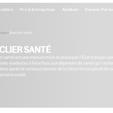
iculiers
Pro & Entreprises
Adallom
Devenir Parte
xique
>
Bouclier santé
CLIER SANTÉ
er santé est une mesure mise en place par l’État français po
nnes modestes à faire face aux dépenses de santé qui resten
ême après le remboursement de la Sécurité sociale et de la
ntaire santé.