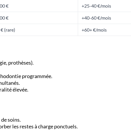
00 €
+25-40 €/mois
00 €
+40-60 €/mois
 € (rare)
+60+ €/mois
gie, prothèses).
thodontie programmée.
multanés.
ralité élevée.
 de soins.
rber les restes à charge ponctuels.