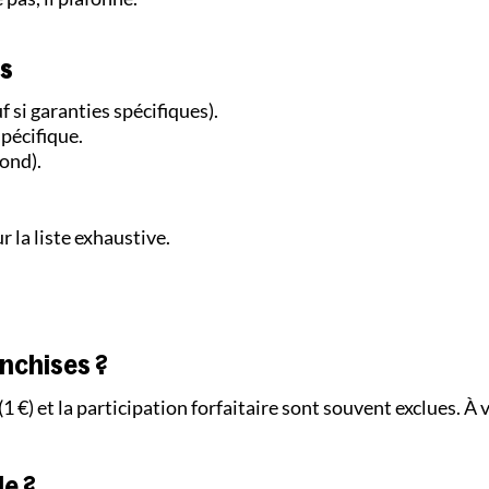
es
 si garanties spécifiques).
pécifique.
ond).
r la liste exhaustive.
ranchises ?
(1 €) et la participation forfaitaire sont souvent exclues. À v
le ?