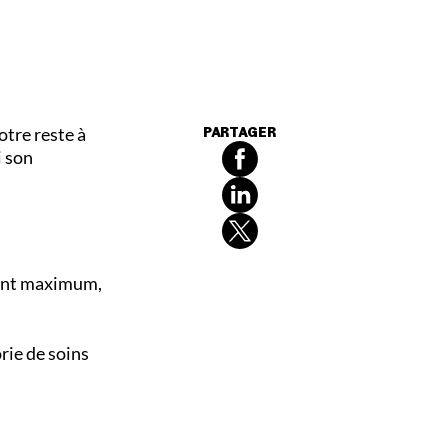
tre reste à
PARTAGER
i son
ant maximum,
rie de soins