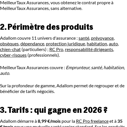
MeilleurTaux Assurances, vous obtenez le contrat propre à
MeilleurTaux Assurances, sans alternative.
2. Périmètre des produits
Adallom couvre 11 univers d'assurance :
santé
,
prévoyance
,
obsèques
,
dépendance
,
protection juridique
,
habitation
,
auto
,
chien-chat
(particuliers) ;
RC Pro
,
responsabilité dirigeants
,
cyber-risques
(professionnels).
MeilleurTaux Assurances couvre :
Emprunteur, santé, habitation,
auto
.
Sur la profondeur de gamme, Adallom permet de regrouper et de
bénéficier de tarifs négociés.
3. Tarifs : qui gagne en 2026 ?
Adallom démarre à
8,99 €/mois
pour la
RC Pro freelance
et à
35
€/mois
pour une
mutuelle santé senior
standard. Sur les produits