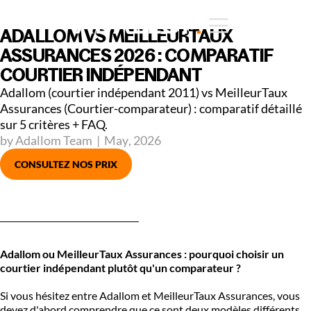
ADALLOM VS MEILLEURTAUX
ASSURANCES 2026 : COMPARATIF
COURTIER INDÉPENDANT
Adallom (courtier indépendant 2011) vs MeilleurTaux
Assurances (Courtier-comparateur) : comparatif détaillé
sur 5 critères + FAQ.
by Adallom Team
|
May
,
2026
CONSULTEZ NOS PRIX
Adallom ou MeilleurTaux Assurances : pourquoi choisir un
courtier indépendant plutôt qu'un comparateur ?
Si vous hésitez entre Adallom et MeilleurTaux Assurances, vous
devez d'abord comprendre que ce sont deux modèles différents.