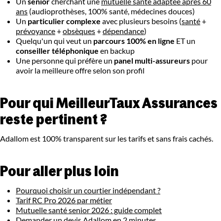
Un
senior
cherchant une
mutuelle santé adaptée après 60
ans
(audioprothèses, 100% santé, médecines douces)
Un
particulier complexe
avec plusieurs besoins (
santé
+
prévoyance
+
obsèques
+
dépendance
)
Quelqu'un qui veut un
parcours 100% en ligne
ET un
conseiller téléphonique
en backup
Une personne qui préfère un
panel multi-assureurs
pour
avoir la meilleure offre selon son profil
Pour qui MeilleurTaux Assurances
reste pertinent ?
Adallom est 100% transparent sur les tarifs et sans frais cachés.
Pour aller plus loin
Pourquoi choisir un courtier indépendant ?
Tarif RC Pro 2026 par métier
Mutuelle santé senior 2026 : guide complet
Demander un devis Adallom en 2 minutes