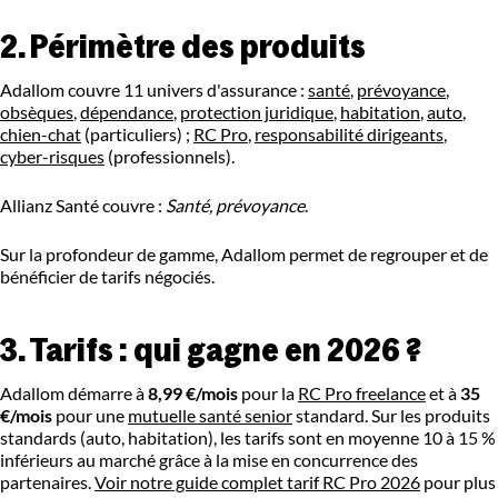
2. Périmètre des produits
Adallom couvre 11 univers d'assurance :
santé
,
prévoyance
,
obsèques
,
dépendance
,
protection juridique
,
habitation
,
auto
,
chien-chat
(particuliers) ;
RC Pro
,
responsabilité dirigeants
,
cyber-risques
(professionnels).
Allianz Santé couvre :
Santé, prévoyance
.
Sur la profondeur de gamme, Adallom permet de regrouper et de
bénéficier de tarifs négociés.
3. Tarifs : qui gagne en 2026 ?
Adallom démarre à
8,99 €/mois
pour la
RC Pro freelance
et à
35
€/mois
pour une
mutuelle santé senior
standard. Sur les produits
standards (auto, habitation), les tarifs sont en moyenne 10 à 15 %
inférieurs au marché grâce à la mise en concurrence des
partenaires.
Voir notre guide complet tarif RC Pro 2026
pour plus