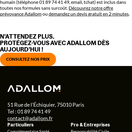
humain (téléphone 01 89 74 41 49, email, tchat) est inclus dans
toutes nos formules sans surcoût.
Découvrez notre offre
prévoyance Adallom
ou
demandez un devis gratuit en 2 minutes
.
N’ATTENDEZ PLUS.
PROTÉGEZ-VOUS AVEC ADALLOM DÈS
AUJOURD’HUI !
CONSULTEZ NOS PRIX
51 Rue de l’Échiquier, 75010 Paris
Tel : 01 89 74 41 49
contact@adallom.fr
Particuliers
Pro & Entreprises
Complémentaire Santé
Responsabilité Civile